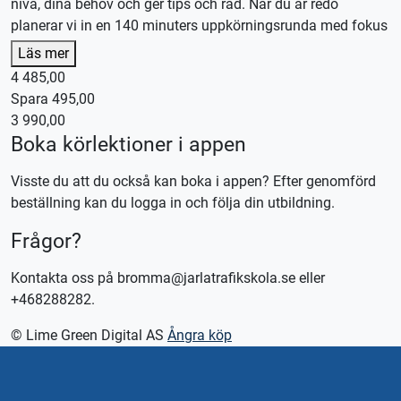
nivå, dina behov och ger tips och råd. När du är redo
planerar vi in en 140 minuters uppkörningsrunda med fokus
på provliknande situationer i det område där du bokat ditt
Läs mer
körprov. Vid behov kan kompletterande körlektioner köpas
4 485,00
separat mellan utvärdering och uppkörningsrunda.
Spara 495,00
Perfekt för dig som vill finslipa körningen, få tydlig feedback
3 990,00
och känna dig redo inför uppkörningen.
Boka körlektioner i appen
Boka idag och ta steget närmare ditt körkort!
Visste du att du också kan boka i appen? Efter genomförd
beställning kan du logga in och följa din utbildning.
Kontakta oss för bokning eller logga in på appen TABS Elev
Frågor?
alternativt tctabs.se.
Vid önskemål om betalning via faktura, vänligen kontakta
Kontakta oss på bromma@jarlatrafikskola.se eller
trafikskolan så hjälper vi er.
+468288282.
© Lime Green Digital AS
Ångra köp